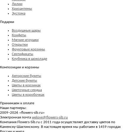
Лилии
Хризантемы
Эустома
Подарки
Воздушные шары
Конфеты
Мягкие игрушки
Открытки
Фруктовые корзины
Сертификаты
Клубника в шоколаде
Композиции и корзины
Авторские букеты
Детские букеты
Цветы в корзинах
Цветочные сердца
Цветы в коробочках
Принимаем к оплате
Наши партнеры:
2009–2026 «
flowers-sib.ru
»
Электронная почта
welove@flowers-sib.ru
Компания Flowers-Sib.ru с 2011 года осуществляет доставку цветов по
Каменску-Шахтинскому. В настоящее время мы работаем в 1459 городах
России и мира.