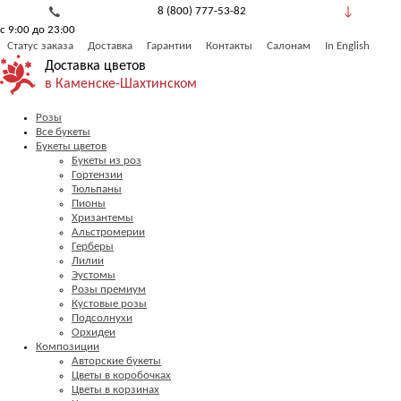
8 (800) 777-53-82
с 9:00 до 23:00
Обратный звонок
Статус заказа
Доставка
Гарантии
Контакты
Салонам
In English
Доставка цветов
в Каменске-Шахтинском
Розы
Все букеты
Букеты цветов
Букеты из роз
Гортензии
Тюльпаны
Пионы
Хризантемы
Альстромерии
Герберы
Лилии
Эустомы
Розы премиум
Кустовые розы
Подсолнухи
Орхидеи
Композиции
Авторские букеты
Цветы в коробочках
Цветы в корзинах