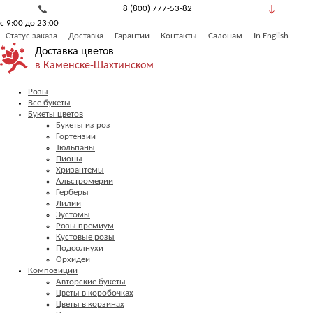
8 (800) 777-53-82
с 9:00 до 23:00
Обратный звонок
Статус заказа
Доставка
Гарантии
Контакты
Салонам
In English
Доставка цветов
в Каменске-Шахтинском
Розы
Все букеты
Букеты цветов
Букеты из роз
Гортензии
Тюльпаны
Пионы
Хризантемы
Альстромерии
Герберы
Лилии
Эустомы
Розы премиум
Кустовые розы
Подсолнухи
Орхидеи
Композиции
Авторские букеты
Цветы в коробочках
Цветы в корзинах