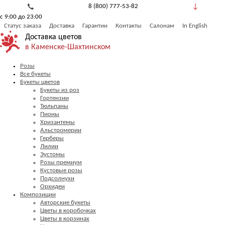
8 (800) 777-53-82
с 9:00 до 23:00
Обратный звонок
Статус заказа
Доставка
Гарантии
Контакты
Салонам
In English
Доставка цветов
в Каменске-Шахтинском
Розы
Все букеты
Букеты цветов
Букеты из роз
Гортензии
Тюльпаны
Пионы
Хризантемы
Альстромерии
Герберы
Лилии
Эустомы
Розы премиум
Кустовые розы
Подсолнухи
Орхидеи
Композиции
Авторские букеты
Цветы в коробочках
Цветы в корзинах