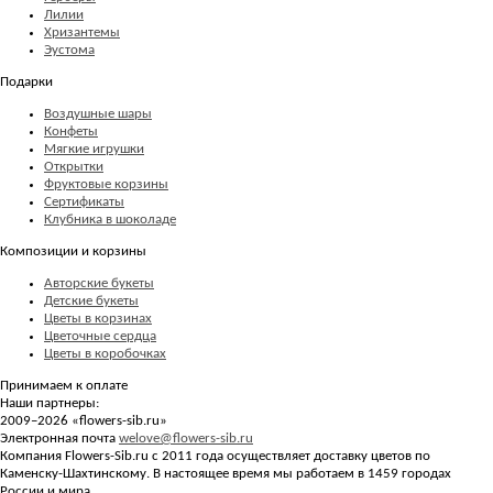
Лилии
Хризантемы
Эустома
Подарки
Воздушные шары
Конфеты
Мягкие игрушки
Открытки
Фруктовые корзины
Сертификаты
Клубника в шоколаде
Композиции и корзины
Авторские букеты
Детские букеты
Цветы в корзинах
Цветочные сердца
Цветы в коробочках
Принимаем к оплате
Наши партнеры:
2009–2026 «
flowers-sib.ru
»
Электронная почта
welove@flowers-sib.ru
Компания Flowers-Sib.ru с 2011 года осуществляет доставку цветов по
Каменску-Шахтинскому. В настоящее время мы работаем в 1459 городах
России и мира.