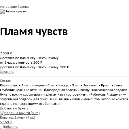
Авторские букеты
Пламя чувств
7 550
Р
Доставка по Каменску-Шахтинскому:
от 1 часа, стоимость 200 Р
Доставка по Каменску-Шахтинскому: 200 Р
Заказать
Состав
Роза - 5 шт. • Альстромерия - 6 шт. • Рускус - 3 шт. • Эвкалипт • Крафт • Лена
Глубокие красные оттенки, благородная зелень и воздушная упаковка создают
букет с ярким характером и элегантным настроением. «Рубиновый акцент» —
эффектный подарок для признаний, важных слов и моментов, которые хочется
сделать по-настоящему особенными.
Добавьте к букету
Корзина Баунти (4 кг.)
5 160 Р
+ Добавить