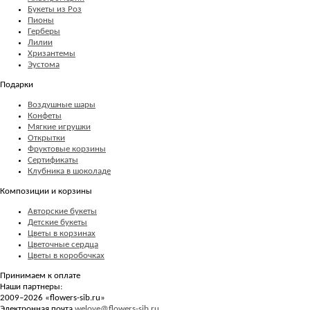
Букеты из Роз
Пионы
Герберы
Лилии
Хризантемы
Эустома
Подарки
Воздушные шары
Конфеты
Мягкие игрушки
Открытки
Фруктовые корзины
Сертификаты
Клубника в шоколаде
Композиции и корзины
Авторские букеты
Детские букеты
Цветы в корзинах
Цветочные сердца
Цветы в коробочках
Принимаем к оплате
Наши партнеры:
2009–2026 «
flowers-sib.ru
»
Электронная почта
welove@flowers-sib.ru