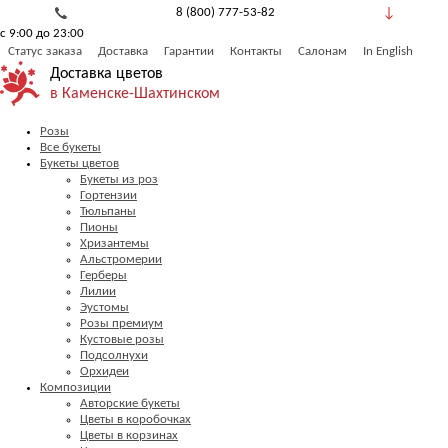
8 (800) 777-53-82
с 9:00 до 23:00
Обратный звонок
Статус заказа
Доставка
Гарантии
Контакты
Салонам
In English
Доставка цветов
в Каменске-Шахтинском
Розы
Все букеты
Букеты цветов
Букеты из роз
Гортензии
Тюльпаны
Пионы
Хризантемы
Альстромерии
Герберы
Лилии
Эустомы
Розы премиум
Кустовые розы
Подсолнухи
Орхидеи
Композиции
Авторские букеты
Цветы в коробочках
Цветы в корзинах