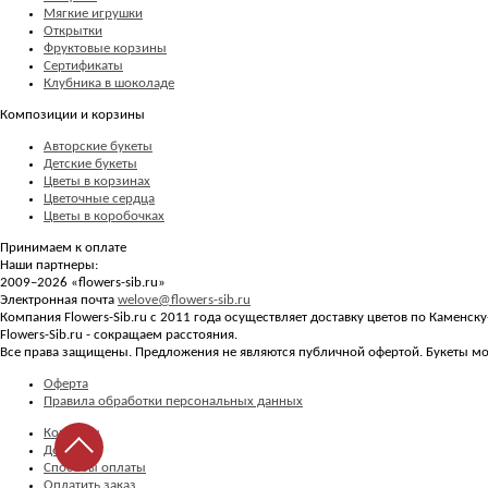
Мягкие игрушки
Открытки
Фруктовые корзины
Сертификаты
Клубника в шоколаде
Композиции и корзины
Авторские букеты
Детские букеты
Цветы в корзинах
Цветочные сердца
Цветы в коробочках
Принимаем к оплате
Наши партнеры:
2009–2026 «
flowers-sib.ru
»
Электронная почта
welove@flowers-sib.ru
Компания Flowers-Sib.ru с 2011 года осуществляет доставку цветов по Каменс
Flowers-Sib.ru - сокращаем расстояния.
Все права защищены. Предложения не являются публичной офертой. Букеты мог
Оферта
Правила обработки персональных данных
Контакты
Доставка
Способы оплаты
Оплатить заказ