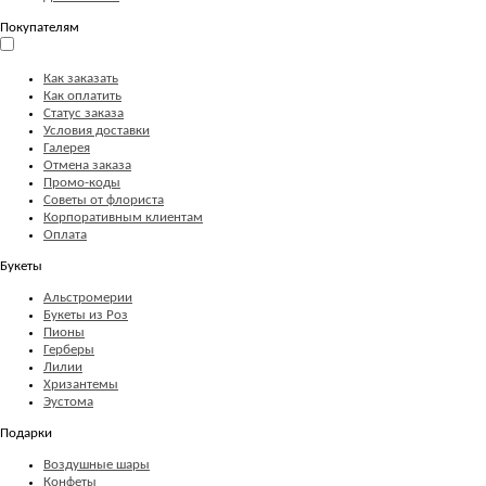
Покупателям
Как заказать
Как оплатить
Статус заказа
Условия доставки
Галерея
Отмена заказа
Промо-коды
Советы от флориста
Корпоративным клиентам
Оплата
Букеты
Альстромерии
Букеты из Роз
Пионы
Герберы
Лилии
Хризантемы
Эустома
Подарки
Воздушные шары
Конфеты