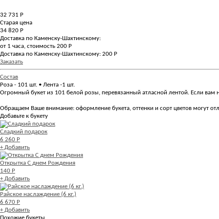
32 731
Р
Старая цена
34 820 Р
Доставка по Каменску-Шахтинскому:
от 1 часа, стоимость 200 Р
Доставка по Каменску-Шахтинскому: 200 Р
Заказать
Состав
Роза - 101 шт. • Лента -1 шт.
Огромный букет из 101 белой розы, перевязанный атласной лентой. Если вам ну
Обращаем Ваше внимание: оформление букета, оттенки и сорт цветов могут отли
Добавьте к букету
Сладкий подарок
6 260 Р
+ Добавить
Открытка С днем Рождения
140 Р
+ Добавить
Райское наслаждение (6 кг.)
6 670 Р
+ Добавить
Похожие букеты