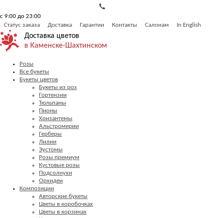
с 9:00 до 23:00
Статус заказа
Доставка
Гарантии
Контакты
Салонам
In English
Доставка цветов
в Каменске-Шахтинском
Розы
Все букеты
Букеты цветов
Букеты из роз
Гортензии
Тюльпаны
Пионы
Хризантемы
Альстромерии
Герберы
Лилии
Эустомы
Розы премиум
Кустовые розы
Подсолнухи
Орхидеи
Композиции
Авторские букеты
Цветы в коробочках
Цветы в корзинах