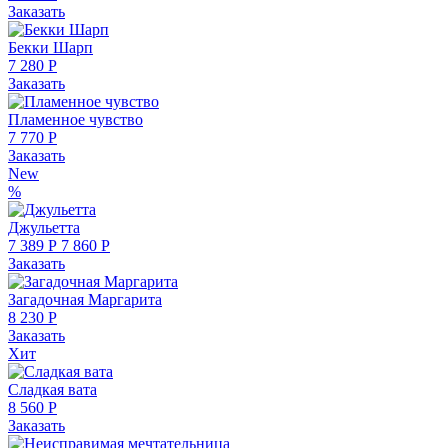
Заказать
Бекки Шарп
7 280 Р
Заказать
Пламенное чувство
7 770 Р
Заказать
New
%
Джульетта
7 389 Р
7 860 Р
Заказать
Загадочная Маргарита
8 230 Р
Заказать
Хит
Сладкая вата
8 560 Р
Заказать