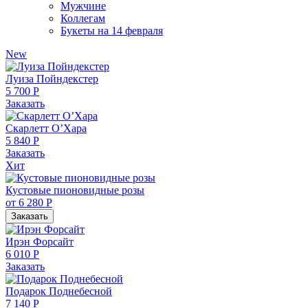
Мужчине
Коллегам
Букеты на 14 февраля
New
Луиза Пойндекстер
5 700 Р
Заказать
Скарлетт О’Хара
5 840 Р
Заказать
Хит
Кустовые пионовидные розы
от 6 280 Р
Заказать
Ирэн Форсайт
6 010 Р
Заказать
Подарок Поднебесной
7 140 Р