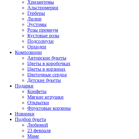
Хризантемы
Альстромерии
Герберы
Лилии
Эустомы
Розы премиум
Кустовые розы
Подсолнухи
Орхидеи
Композиции
Авторские букеты
Цветы в коробочках
Цветы в корзинах
Цветочные сердца
Детские букеты
Подарки
Конфеты
Мягкие игрушки
Открытки
Фруктовые корзины
Новинки
Подбор букета
Любимой
23 февраля
Маме