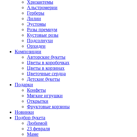
Хризантемы
Альстромерии
Герберы
Лилии
Эустомы
Розы премиум
Кустовые розы
Подсолнухи
Орхидеи
Композиции
Авторские букеты
Цветы в коробочках
Цветы в корзинах
Цветочные сердца
Детские букеты
Подарки
Конфеты
Мягкие игрушки
Открытки
Фруктовые корзины
Новинки
Подбор букета
Любимой
23 февраля
Маме