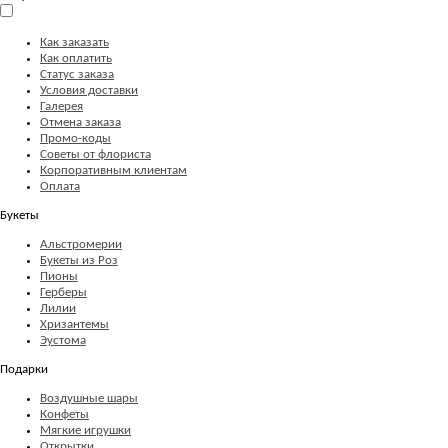
Как заказать
Как оплатить
Статус заказа
Условия доставки
Галерея
Отмена заказа
Промо-коды
Советы от флориста
Корпоративным клиентам
Оплата
Букеты
Альстромерии
Букеты из Роз
Пионы
Герберы
Лилии
Хризантемы
Эустома
Подарки
Воздушные шары
Конфеты
Мягкие игрушки
Открытки