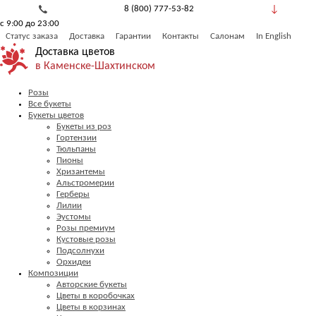
8 (800) 777-53-82
с 9:00 до 23:00
Обратный звонок
Статус заказа
Доставка
Гарантии
Контакты
Салонам
In English
Доставка цветов
в Каменске-Шахтинском
Розы
Все букеты
Букеты цветов
Букеты из роз
Гортензии
Тюльпаны
Пионы
Хризантемы
Альстромерии
Герберы
Лилии
Эустомы
Розы премиум
Кустовые розы
Подсолнухи
Орхидеи
Композиции
Авторские букеты
Цветы в коробочках
Цветы в корзинах