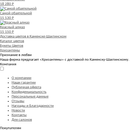
18 280 Р
Самой обаятельной
15 530 Р
Красный алмаз
15 150 Р
Доставка цветов в Каменске-Шахтинском
Каталог цветов
Букеты Цветов
Хризантемы
Признание в любви
Наша фирма предлагает «Хризантемы» с доставкой по Каменску-Шахтинскому. 
Компания
О компании
Наши гарантии
Публичная оферта
Конфиденциальность
Персональные данные
Отзывы
Награды и Благодарности
Новости
Контакты
Для салонов
Покупателям