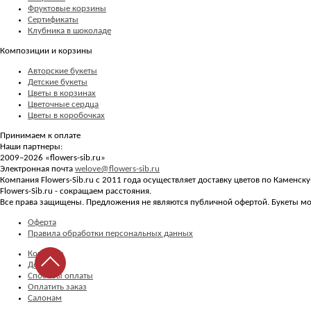
Фруктовые корзины
Сертификаты
Клубника в шоколаде
Композиции и корзины
Авторские букеты
Детские букеты
Цветы в корзинах
Цветочные сердца
Цветы в коробочках
Принимаем к оплате
Наши партнеры:
2009–2026 «
flowers-sib.ru
»
Электронная почта
welove@flowers-sib.ru
Компания Flowers-Sib.ru с 2011 года осуществляет доставку цветов по Каменс
Flowers-Sib.ru - сокращаем расстояния.
Все права защищены. Предложения не являются публичной офертой. Букеты мог
Оферта
Правила обработки персональных данных
Контакты
Доставка
Способы оплаты
Оплатить заказ
Салонам