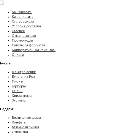
Как заказать
Как оплатить
Статус заказа
Условия доставки
Галерея
Отмена заказа
Промо-коды
Советы от флориста
Корпоративным клиентам
Оплата
Букеты
Альстромерии
Букеты из Роз
Пионы
Герберы
Лилии
Хризантемы
Эустома
Подарки
Воздушные шары
Конфеты
Мягкие игрушки
Открытки