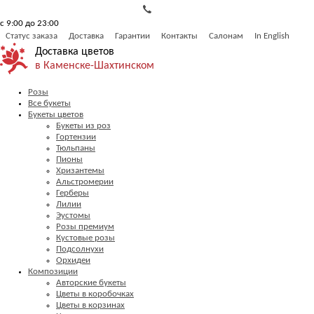
с 9:00 до 23:00
Статус заказа
Доставка
Гарантии
Контакты
Салонам
In English
Доставка цветов
в Каменске-Шахтинском
Розы
Все букеты
Букеты цветов
Букеты из роз
Гортензии
Тюльпаны
Пионы
Хризантемы
Альстромерии
Герберы
Лилии
Эустомы
Розы премиум
Кустовые розы
Подсолнухи
Орхидеи
Композиции
Авторские букеты
Цветы в коробочках
Цветы в корзинах