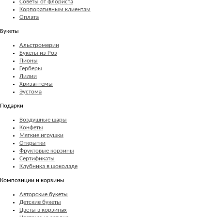
Советы от флориста
Корпоративным клиентам
Оплата
Букеты
Альстромерии
Букеты из Роз
Пионы
Герберы
Лилии
Хризантемы
Эустома
Подарки
Воздушные шары
Конфеты
Мягкие игрушки
Открытки
Фруктовые корзины
Сертификаты
Клубника в шоколаде
Композиции и корзины
Авторские букеты
Детские букеты
Цветы в корзинах