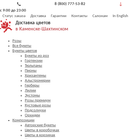
8 (800) 777-53-82
с 9:00 до 23:00
Обратный звонок
Статус заказа
Доставка
Гарантии
Контакты
Салонам
In English
Доставка цветов
в Каменске-Шахтинском
Розы
Все букеты
Букеты цветов
Букеты из роз
Гортензии
Тюльпаны
Пионы
Хризантемы
Альстромерии
Герберы
Лилии
Эустомы
Розы премиум
Кустовые розы
Подсолнухи
Орхидеи
Композиции
Авторские букеты
Цветы в коробочках
Цветы в корзинах